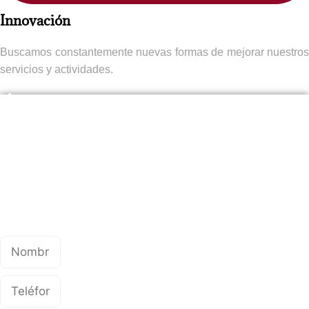
Innovación​
Buscamos constantemente nuevas formas de mejorar nuestros
servicios y actividades.
Únete a la peregrinación espiritual
en Murcia​
Completa el formulario a continuación para obtener más
información sobre nuestras actividades y cómo participar
en la peregrinación espiritual en Murcia.