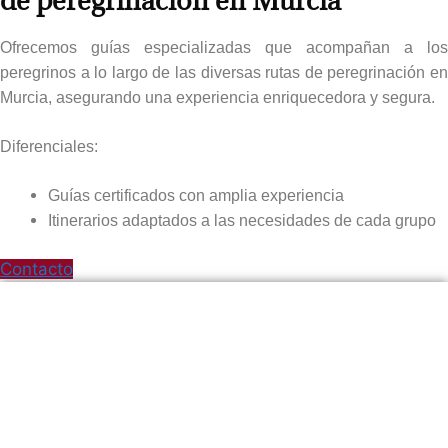
Ofrecemos guías especializadas que acompañan a los
peregrinos a lo largo de las diversas rutas de peregrinación en
Murcia, asegurando una experiencia enriquecedora y segura.​
Diferenciales:
Guías certificados con amplia experiencia​
Itinerarios adaptados a las necesidades de cada grupo
Contacto
Comprometidos con el patrimonio
cultural de Caravaca​
Somos una organización dedicada a preservar y promover el
rico patrimonio cultural de Caravaca, trabajando en conjunto
con la comunidad para mantener vivas sus tradiciones.​